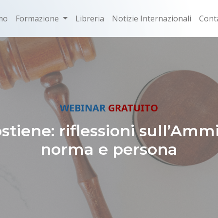
mo
Formazione
Libreria
Notizie Internazionali
Conta
WEBINAR
GRATUITO
ostiene: riflessioni sull’Amm
norma e persona