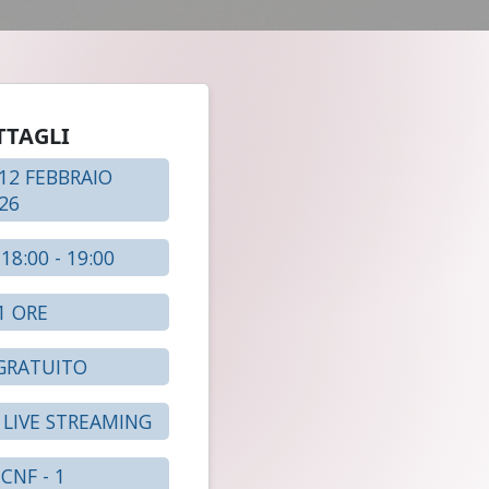
TTAGLI
12 FEBBRAIO
26
18:00 - 19:00
1 ORE
RATUITO
LIVE STREAMING
CNF - 1