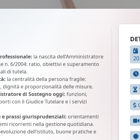
DE
professionale:
la nascita dell’Amministratore
20
e n. 6/2004: ratio, obiettivi e superamento
li di tutela.
tà:
la centralità della persona fragile:
dignità e proporzionalità delle misure.
istratore di Sostegno oggi:
funzioni,
orti con il Giudice Tutelare e i servizi
G
e e prassi giurisprudenziali:
orientamenti
emi ricorrenti nella gestione quotidiana.
evoluzione dell’istituto, buone pratiche e